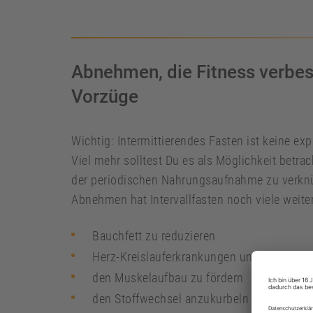
Abnehmen, die Fitness verbess
Vorzüge
Wichtig: Intermittierendes Fasten ist keine exp
Viel mehr solltest Du es als Möglichkeit betr
der periodischen Nahrungsaufnahme zu verknü
Abnehmen hat Intervallfasten noch viele weiter
Bauchfett zu reduzieren
Herz-Kreislauferkrankungen und Diabetes
den Muskelaufbau zu fördern
den Stoffwechsel anzukurbeln