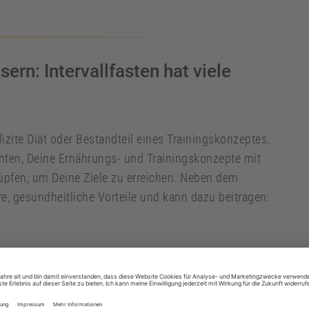
ern: Intervallfasten hat viele
lizite Diät oder Bestandteil eines Trainingskonzeptes.
achten, Deine Ernährungs- und Trainingskonzepte mit
pfen, um Deine Ziele zu erreichen. Neben dem
e, gesundheitliche Vorteile und kann dazu beitragen:
 vorzubeugen