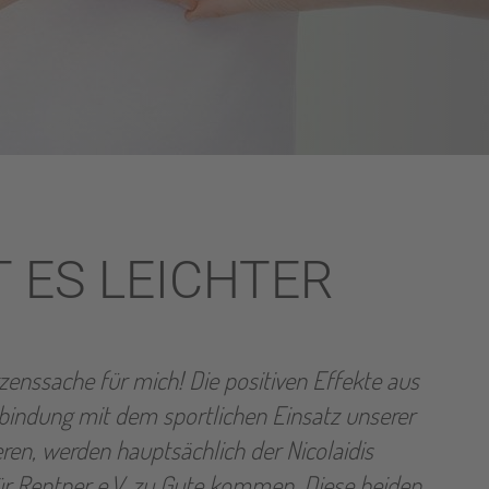
 ES LEICHTER
zenssache für mich! Die positiven Effekte aus
rbindung mit dem sportlichen Einsatz unserer
eren, werden hauptsächlich der Nicolaidis
g
ür Rentner e.V. zu Gute kommen. Diese beiden
er