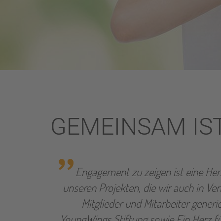
GEMEINSAM IST
stert! Als
Engagement zu zeigen ist eine Her
artnern
unseren Projekten, die wir auch in Ve
treiben.
Mitglieder und Mitarbeiter generi
y-Run mit
YoungWings Stiftung sowie Ein Herz f