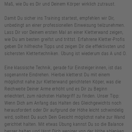
Maß, wie Du es Dir und Deinem Körper wirklich zutraust.
Damit Du sicher ins Training startest, empfehlen wir Dir,
unbedingt an einer professionellen Einweisung teilzunehmen.
Lass Dir vor Deinem ersten Mal an einer Kletterwand zeigen,
wie Du am besten greifst und trittst. Erfahrene Kletter-Profis
geben Dir hilfreiche Tipps und zeigen Dir die effektivsten und
sichersten Klettertechniken. Übung ist wiederum das A und O.
Eine klassische Technik, gerade für Einsteiger:innen, ist das
sogenannte Eindrehen. Hierbei kletterst Du mit einem
möglichst nahe zur Kletterwand gerichteten Köper, was die
Reichweite Deiner Arme erhöht und es Dir zu Beginn
erleichtert, zum nächsten Haltegriff zu finden. Unser Tipp:
Wenn Dich am Anfang das Halten des Gleichgewichts noch
herausfordert oder Dir aufgrund der Höhe leicht schwindelig
wird, solltest Du auch Dein Gesicht möglichst nahe zur Wand
gerichtet halten. Mit etwas Übung kannst Du so die Balance
besser halten und lässt Dich weniger von der Höhe ablenken.