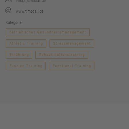
info(at)timocall.de
www.timocall.de
Kategorie:
betriebliches Gesundheitsmanagement
Athletic Training
Stressmanagement
Ernährung
Rehabilitationstraining
Faszien Training
Functional Training