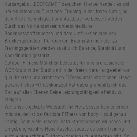
Kursangebot „BOOTCAMP “ besuchen. Hierbei handelt es sich
um ein intensives Functional Training in der freien Natur, bei
dem Kraft, Schnelligkeit und Ausdauer verbessert werden.
Durch das Vorhandensein unterschiedlicher
Bodenbeschaffenheiten und dem Umfunktionieren von
Brückengeländern, Parkbänken, Baumstämmen etc. zu
Trainingsgeräten werden zusätzlich Balance, Stabilität und
Koordination gestärkt.
Outdoor FITness München bedeutet für uns professionelle
WORKouts in der Stadt und in der freien Natur angeleitet von
qualifizierten und erfahrenen FITness-Instruktor*innen. Unser
ganzheitliches FITnesskonzept hat dabei grundsätzlich das
Ziel, auf allen Ebenen Deine Leistungsfähigkeit effektiv zu
steigern.
Wer unsere geliebte Weltstadt mit Herz besser kennenlernen
möchte, der ist bei Outdoor FITness von body + soul genau
richtig. Denn viele unserer Instruktoren kennen München und
Umgebung wie ihre Hosentasche, sodass es beim Training
auch einige schöne Outdoor-Locations zu entdecken gibt. So