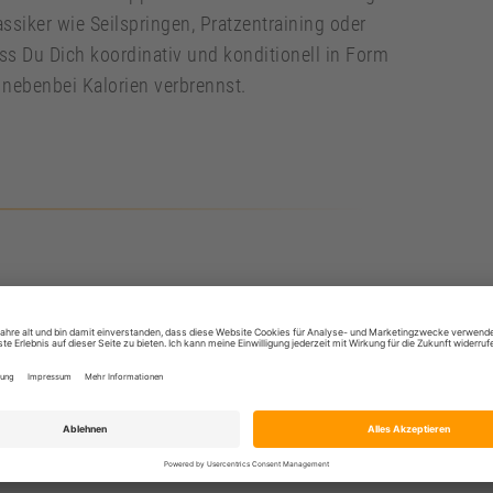
siker wie Seilspringen, Pratzentraining oder
s Du Dich koordinativ und konditionell in Form
 nebenbei Kalorien verbrennst.
uipment