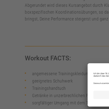
Abgerundet wird dieses Kursangebot durch Klas
boxspezifischen Koordinationsübungen, so das
bringst‚ Deine Performance steigerst und ganz
Workout FACTS:
angemessene Trainingskleidung
geeignetes Schuhwerk
Trainingshandtuch
Getränke in unzerbrechlichen Flaschen
sorgfältiger Umgang mit dem Trainingseq