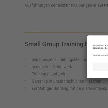
Ausführungen der einzelnen Übungen erläuter
Small Group Training FACTS:
angemessene Trainingskleidung
geeignetes Schuhwerk
Trainingshandtuch
Getränke in unzerbrechlichen Flaschen
sorgfältiger Umgang mit dem Trainingseq