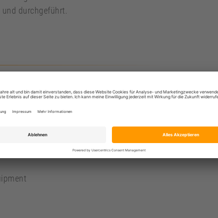
t und durchgeführt.
uipment