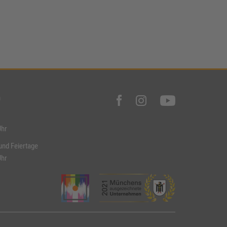
n
Uhr
und Feiertage
Uhr