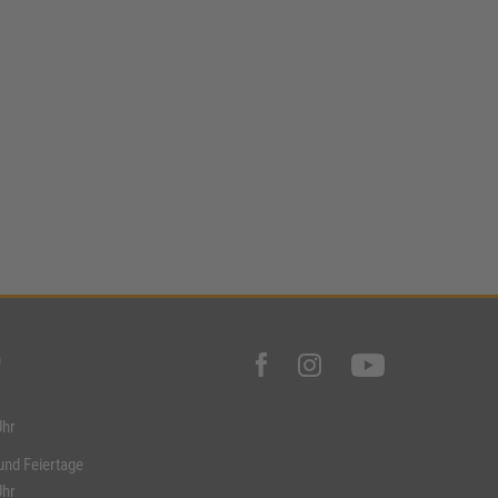
n
Uhr
und Feiertage
Uhr