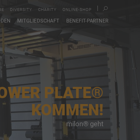
RE
DIVERSITY
CHARITY
ONLINE-SHOP
NDEN
MITGLIEDSCHAFT
BENEFIT-PARTNER
OWER PLATE®
KOMMEN!
milon® geht