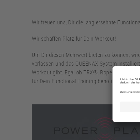
Wir freuen uns, Dir die lang ersehnte Functiona
Wir schaffen Platz für Dein Workout!
Um Dir diesen Mehrwert bieten zu können, wir
verlassen und das QUEENAX System installiert
Workout gibt. Egal ob TRX®, Rope oder Boxwor
für Dein Functional Training benötigst.