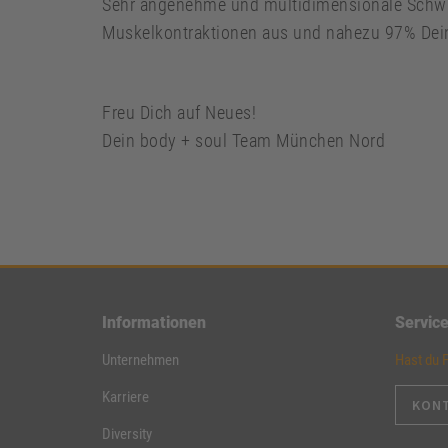
Sehr angenehme und multidimensionale Schwi
Muskelkontraktionen aus und nahezu 97% Dein
Freu Dich auf Neues!
Dein body + soul Team München Nord
Informationen
Servic
Unternehmen
Hast du 
Karriere
KON
Diversity