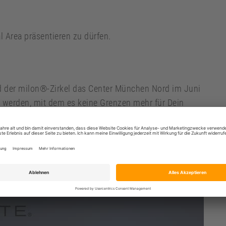
l Area präsentieren zu dürfen.
d der milon®-Zirkel das Center München Nord im Juni
 werden, mit dem es keine Grenzen mehr für Dein
kout, QUEENAX bietet Dir alle Möglichkeiten, die Du